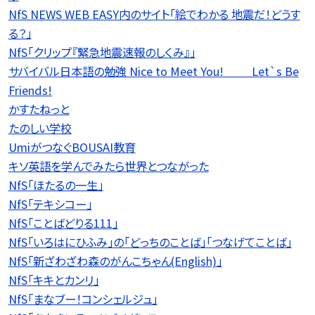
NfS NEWS WEB EASY内のサイト「絵でわかる 地震だ！どうす
る？」
NfS「クリップ『緊急地震速報のしくみ』」
サバイバル日本語の勉強 Nice to Meet You! Let`s Be
Friends!
かすたねっと
たのしい学校
UmiがつなぐBOUSAI教育
キソ英語を学んでみたら世界とつながった
NfS「ほたるの一生」
NfS「テキシコー」
NfS「ことばどりる111」
NfS「いろはにひふみ」の「どっちのことば」「つなげてことば」
NfS「新ざわざわ森のがんこちゃん(English)」
NfS「キキとカンリ」
NfS「まなブー！コンシェルジュ」