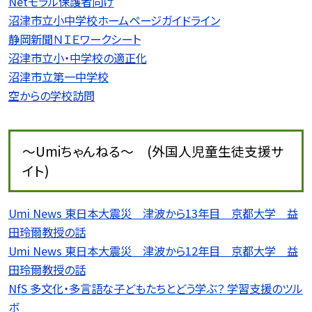
Netモラル保護者向け
沼津市立小中学校ホームページガイドライン
静岡新聞ＮＩＥワークシート
沼津市立小・中学校の適正化
沼津市立第一中学校
空からの学校訪問
〜Umiちゃんねる〜 (外国人児童生徒支援サ
イト)
Umi News 東日本大震災 津波から13年目 京都大学 益
田玲爾教授の話
Umi News 東日本大震災 津波から12年目 京都大学 益
田玲爾教授の話
NfS 多文化・多言語な子どもたちとどう学ぶ？ 学習支援のツル
ボ