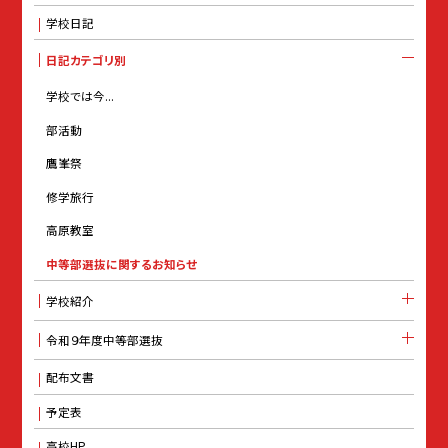
学校日記
日記カテゴリ別
学校では今...
部活動
鷹峯祭
修学旅行
高原教室
中等部選抜に関するお知らせ
学校紹介
令和９年度中等部選抜
配布文書
予定表
高校HP