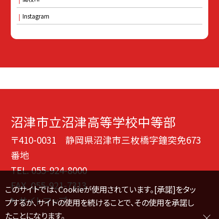
Instagram
沼津市立沼津高等学校中等部
〒410-0031 静岡県沼津市三枚橋字鐘突免673
番地
TEL.
055-924-8000
FAX. 055-921-7313
このサイトでは、Cookieが使用されています。[承諾]をタッ
サイトマップ
プするか、サイトの使用を続けることで、その使用を承諾し
たことになります。