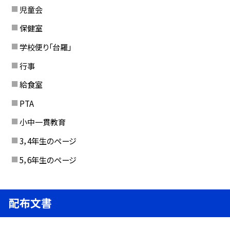
児童会
保健室
学校便り「台羅」
行事
給食室
PTA
小中一貫教育
3，4年生のページ
5，6年生のページ
配布文書