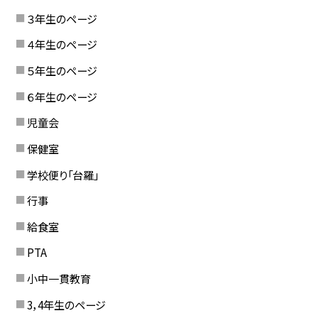
３年生のページ
４年生のページ
５年生のページ
６年生のページ
児童会
保健室
学校便り「台羅」
行事
給食室
PTA
小中一貫教育
3，4年生のページ