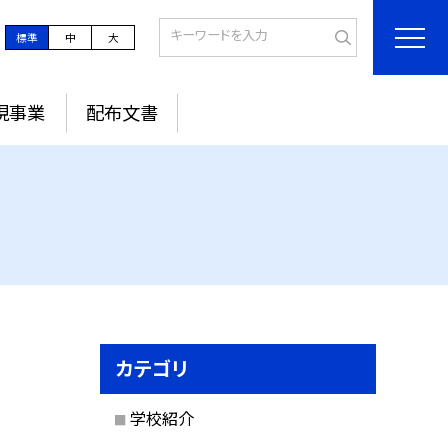
標準
中
大
現事業
配布文書
カテゴリ
学校紹介