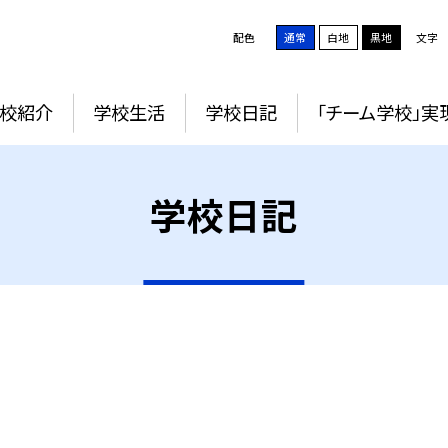
配色
通常
白地
黒地
文字
校紹介
学校生活
学校日記
「チーム学校」実
学校日記