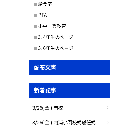
給食室
PTA
小中一貫教育
3，4年生のページ
5，6年生のページ
配布文書
新着記事
3/26( 金 ) 閉校
3/26( 金 ) 内浦小閉校式離任式