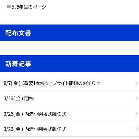
5，6年生のページ
配布文書
新着記事
8/7( 金 ) 【重要】本校ウェブサイト閉鎖のお知らせ
3/26( 金 ) 閉校
3/26( 金 ) 内浦小閉校式離任式
3/26( 金 ) 内浦小閉校式離任式