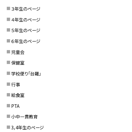
３年生のページ
４年生のページ
５年生のページ
６年生のページ
児童会
保健室
学校便り「台羅」
行事
給食室
PTA
小中一貫教育
3，4年生のページ