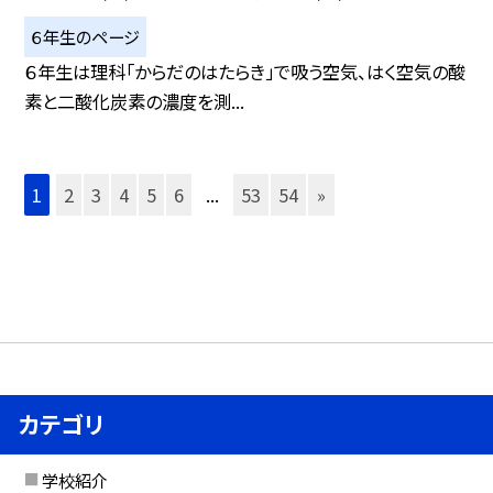
６年生のページ
６年生は理科「からだのはたらき」で吸う空気、はく空気の酸
素と二酸化炭素の濃度を測...
1
2
3
4
5
6
...
53
54
»
カテゴリ
学校紹介