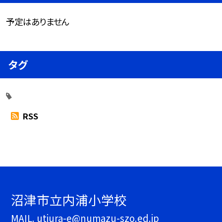
予定はありません
タグ
RSS
沼津市立内浦小学校
MAIL. utiura-e@numazu-szo.ed.jp