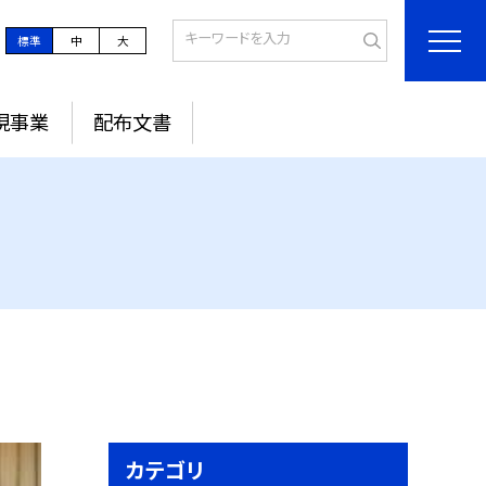
標準
中
大
現事業
配布文書
カテゴリ