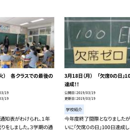
（火） 各クラスでの最後の
3月18日（月） 「欠席0の日」1
達成！！
03/19
公開日
2019/03/19
03/19
更新日
2019/03/19
学校紹介
で通知表がわけられ、１年
今年度終了間際となりましたが
りをしました。３学期の通
いに「欠席０の日」100日達成し