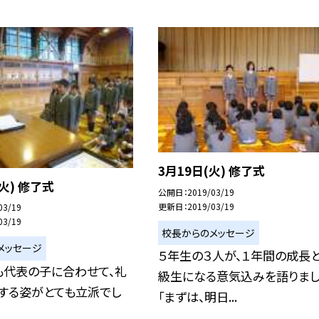
3月19日(火) 修了式
火) 修了式
公開日
2019/03/19
更新日
2019/03/19
03/19
03/19
校長からのメッセージ
メッセージ
５年生の３人が、１年間の成長
も代表の子に合わせて、礼
級生になる意気込みを語りまし
りする姿がとても立派でし
「まずは、明日...