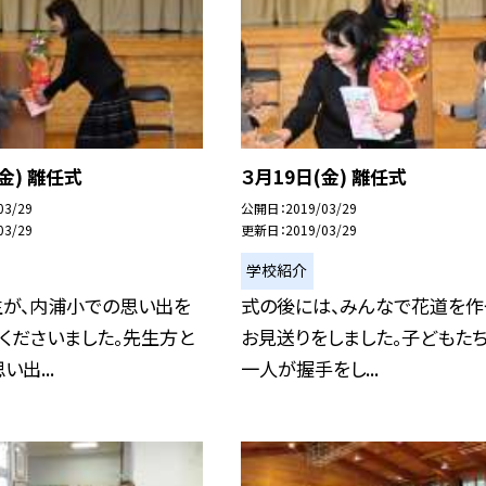
金) 離任式
３月19日(金) 離任式
03/29
公開日
2019/03/29
03/29
更新日
2019/03/29
学校紹介
生が、内浦小での思い出を
式の後には、みんなで花道を作
くださいました。先生方と
お見送りをしました。子どもた
出...
一人が握手をし...