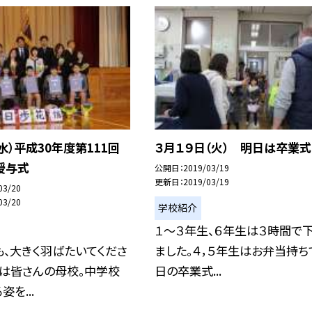
（水）平成30年度第111回
３月１９日（火） 明日は卒業式
授与式
公開日
2019/03/19
更新日
2019/03/19
03/20
03/20
学校紹介
１〜３年生、６年生は３時間で
、大きく羽ばたいてくださ
ました。４，５年生はお弁当持ち
小は皆さんの母校。中学校
日の卒業式...
を...