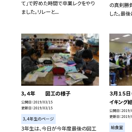
て」で貯めた時間で卒業レクをやり
の真剣勝
ました。リレーと...
した。最後は
3，４年 図工の様子
３月１５日
イキング
公開日
2019/03/15
更新日
2019/03/15
公開日
2019/
更新日
2019/
3，4年生のページ
給食室
3年生は、今日が今年度最後の図工