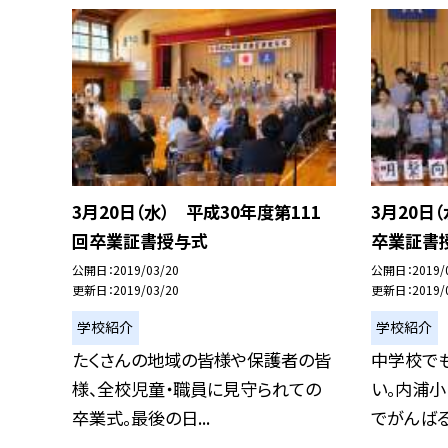
3月20日（水） 平成30年度第111
3月20日
回卒業証書授与式
卒業証書
公開日
2019/03/20
公開日
2019/
更新日
2019/03/20
更新日
2019/
学校紹介
学校紹介
たくさんの地域の皆様や保護者の皆
中学校でも
様、全校児童・職員に見守られての
い。内浦
卒業式。最後の日...
でがんばる姿