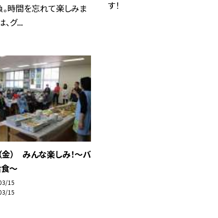
す！
負。時間を忘れて楽しみま
、グ...
（金） みんな楽しみ！〜バ
給食〜
03/15
03/15