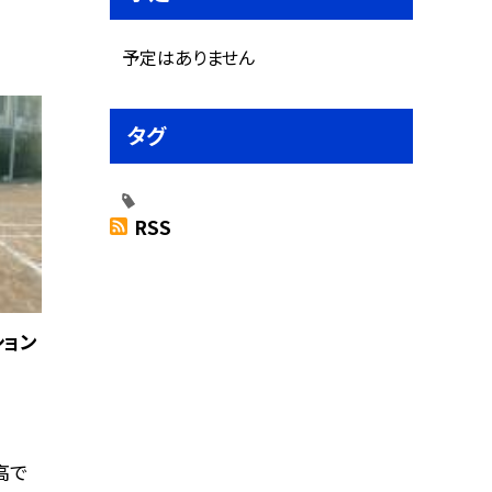
予定はありません
タグ
RSS
ション
高で