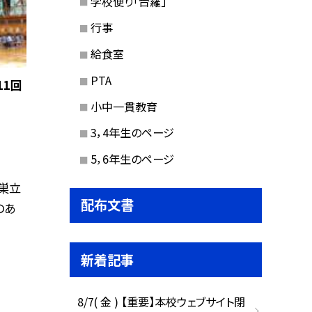
学校便り「台羅」
行事
給食室
PTA
11回
小中一貫教育
3，4年生のページ
5，6年生のページ
巣立
配布文書
のあ
新着記事
8/7( 金 ) 【重要】本校ウェブサイト閉