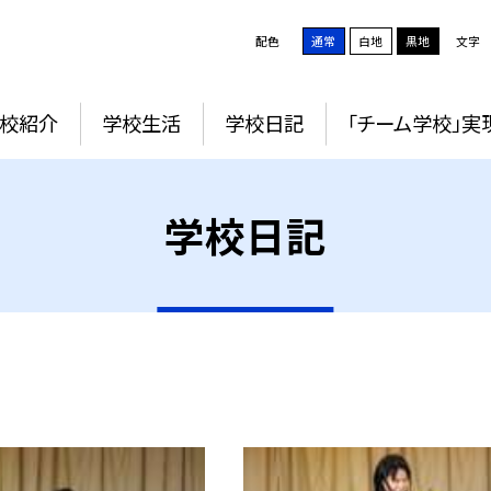
配色
通常
白地
黒地
文字
校紹介
学校生活
学校日記
「チーム学校」実
学校日記