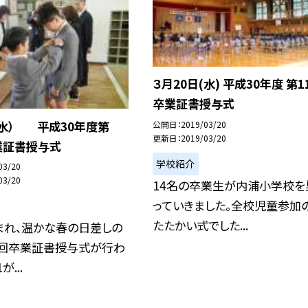
３月20日(水) 平成30年度 第1
卒業証書授与式
（水） 平成30年度第
公開日
2019/03/20
更新日
2019/03/20
業証書授与式
学校紹介
03/20
03/20
14名の卒業生が内浦小学校を
っていきました。全校児童参加
たたかい式でした...
まれ、温かな春の日差しの
1回卒業証書授与式が行わ
...