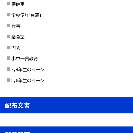
保健室
学校便り「台羅」
行事
給食室
PTA
小中一貫教育
3，4年生のページ
5，6年生のページ
配布文書