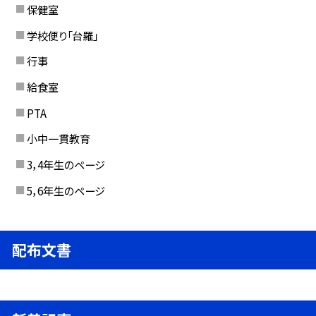
保健室
学校便り「台羅」
行事
給食室
PTA
小中一貫教育
3，4年生のページ
5，6年生のページ
配布文書