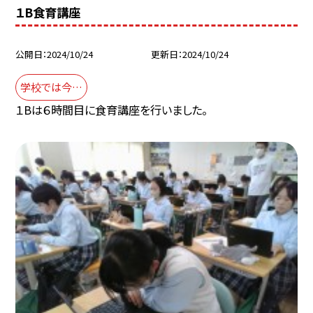
１B食育講座
公開日
2024/10/24
更新日
2024/10/24
学校では今…
１Bは６時間目に食育講座を行いました。