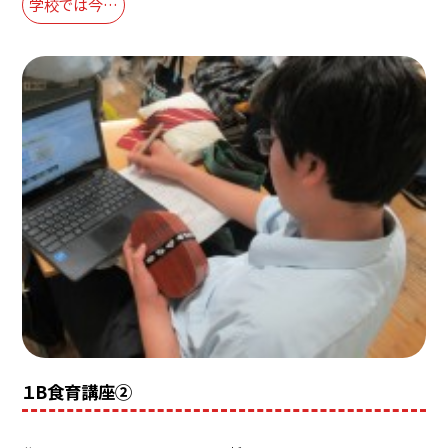
学校では今…
１B食育講座②