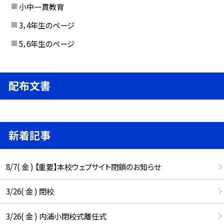
小中一貫教育
3，4年生のページ
5，6年生のページ
配布文書
新着記事
8/7( 金 ) 【重要】本校ウェブサイト閉鎖のお知らせ
3/26( 金 ) 閉校
3/26( 金 ) 内浦小閉校式離任式