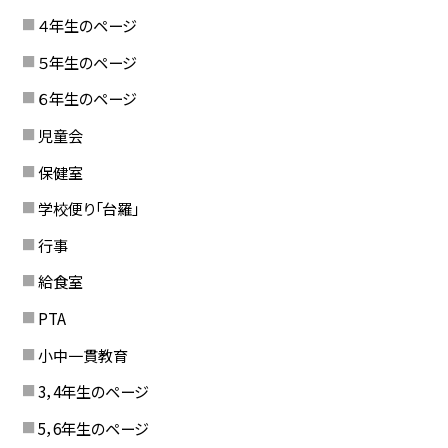
４年生のページ
５年生のページ
６年生のページ
児童会
保健室
学校便り「台羅」
行事
給食室
PTA
小中一貫教育
3，4年生のページ
5，6年生のページ