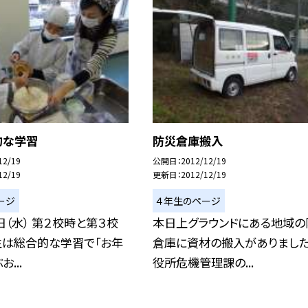
的な学習
防災倉庫搬入
12/19
公開日
2012/12/19
12/19
更新日
2012/12/19
ージ
４年生のページ
日（水） 第２校時と第３校
本日上グラウンドにある地域の
生は総合的な学習で「お年
倉庫に資材の搬入がありました
...
役所危機管理課の...