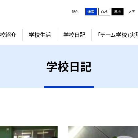
配色
通常
白地
黒地
文字
校紹介
学校生活
学校日記
「チーム学校」実
学校日記