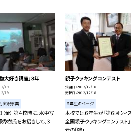
物大好き講座」３年
親子クッキングコンテスト
12/19
公開日
2012/12/18
12/19
更新日
2012/12/18
校」実現事業
６年生のページ
日（金） 第４校時に、水中写
本校では６年生が「第６回ウィ
部秀樹氏をお招きして、３
全国親子クッキングコンテスト」
.
元の「鯵」...