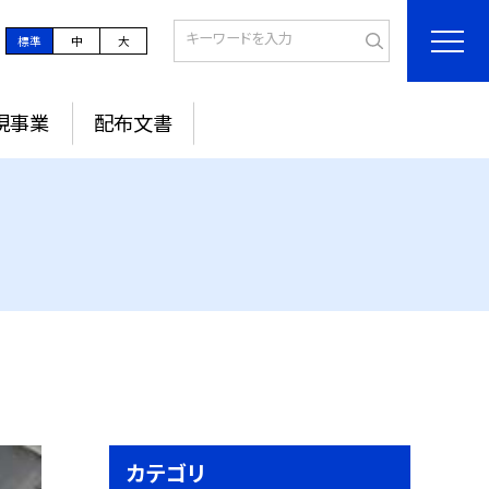
標準
中
大
現事業
配布文書
カテゴリ