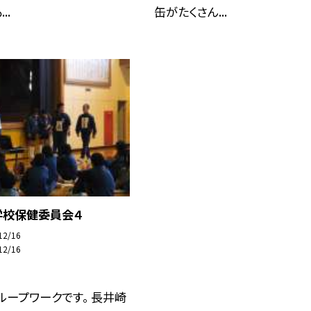
..
缶がたくさん...
学校保健委員会４
12/16
12/16
ループワークです。 長井崎