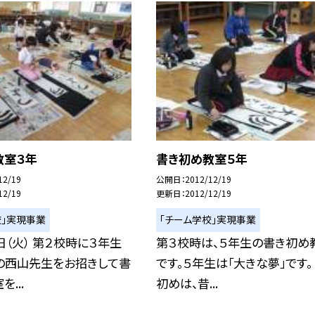
教室３年
書き初め教室５年
12/19
公開日
2012/12/19
12/19
更新日
2012/12/19
校」実現事業
「チーム学校」実現事業
日（火） 第２校時に３年生
第３校時は、５年生の書き初め
の西山先生をお招きして書
です。５年生は「大きな夢」です。
...
初めは、昔...