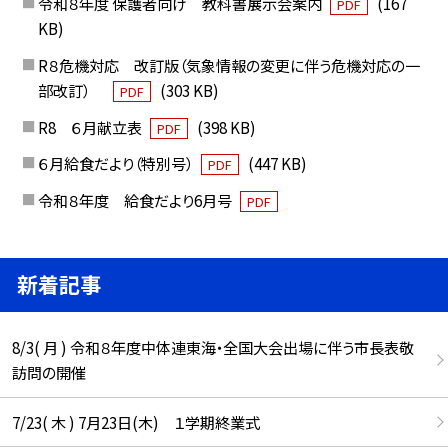
令和８年度 保護者向け 教科書展示会案内
(167
PDF
KB)
R８危機対応 改訂版（気象情報の変更に伴う危機対応の一
部改訂）
(303 KB)
PDF
R8 ６月献立表
(398 KB)
PDF
６月給食だより（特別号）
(447 KB)
PDF
令和８年度 給食だより6月号
PDF
新着記事
8/3( 月 ) 令和８年度中体連東海・全国大会出場に伴う市長表敬
訪問の開催
7/23( 木 ) 7月23日(木) １学期終業式