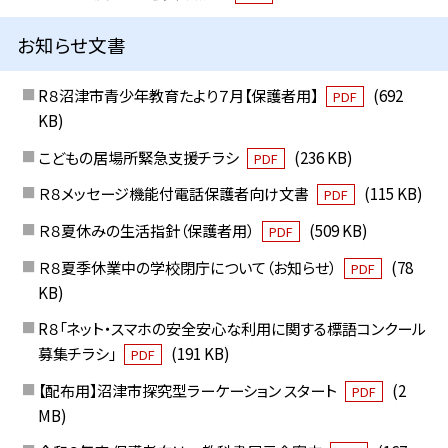
お知らせ文書
R８沼津市青少年教育たより７月【保護者用】
(692
PDF
KB)
こどもの居場所緊急支援チラシ
(236 KB)
PDF
Ｒ８メッセージ機能付電話保護者向け文書
(115 KB)
PDF
Ｒ８夏休みの生活指針（保護者用）
(509 KB)
PDF
Ｒ８夏季休業中の学校閉庁について（お知らせ）
(78
PDF
KB)
R８「ネット・スマホの安全安心な利用に関する標語コンクール
募集チラシ」
(191 KB)
PDF
【配布用】沼津市探究型ラーケーション スタート
(2
PDF
MB)