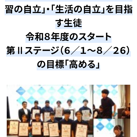
習の自立」・「生活の自立」を目指
す生徒
令和８年度のスタート
第Ⅱステージ（６／１～８／２６）
の目標「高める」