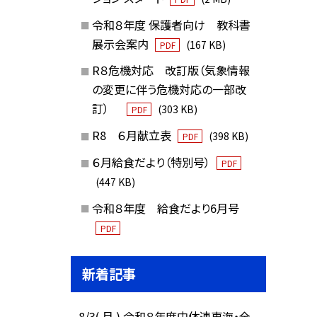
令和８年度 保護者向け 教科書
展示会案内
(167 KB)
PDF
R８危機対応 改訂版（気象情報
の変更に伴う危機対応の一部改
訂）
(303 KB)
PDF
R8 ６月献立表
(398 KB)
PDF
６月給食だより（特別号）
PDF
(447 KB)
令和８年度 給食だより6月号
PDF
新着記事
8/3( 月 ) 令和８年度中体連東海・全