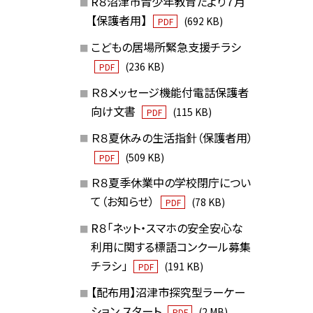
R８沼津市青少年教育たより７月
【保護者用】
(692 KB)
PDF
こどもの居場所緊急支援チラシ
(236 KB)
PDF
Ｒ８メッセージ機能付電話保護者
向け文書
(115 KB)
PDF
Ｒ８夏休みの生活指針（保護者用）
(509 KB)
PDF
Ｒ８夏季休業中の学校閉庁につい
て（お知らせ）
(78 KB)
PDF
R８「ネット・スマホの安全安心な
利用に関する標語コンクール募集
チラシ」
(191 KB)
PDF
【配布用】沼津市探究型ラーケー
ション スタート
(2 MB)
PDF