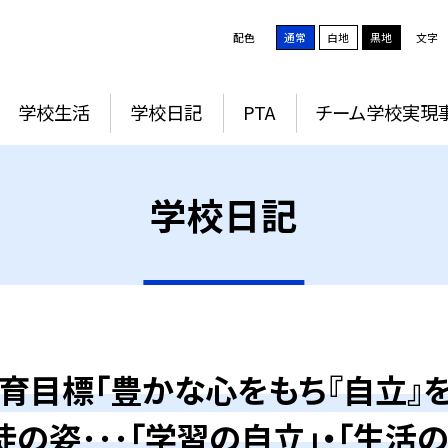
配色
通常
白地
黒地
文字
学校生活
学校日記
PTA
チーム学校実現
学校日記
育目標「豊かな心をもち『自立』を
の姿･･･「学習の自立」・「生活