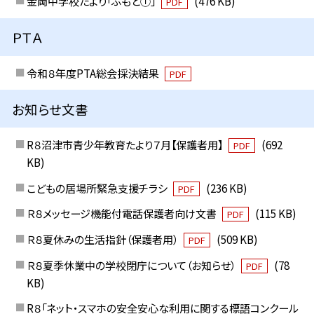
金岡中学校たより「ふもと①」
(476 KB)
PDF
ＰＴＡ
令和８年度PTA総会採決結果
PDF
お知らせ文書
R８沼津市青少年教育たより７月【保護者用】
(692
PDF
KB)
こどもの居場所緊急支援チラシ
(236 KB)
PDF
Ｒ８メッセージ機能付電話保護者向け文書
(115 KB)
PDF
Ｒ８夏休みの生活指針（保護者用）
(509 KB)
PDF
Ｒ８夏季休業中の学校閉庁について（お知らせ）
(78
PDF
KB)
R８「ネット・スマホの安全安心な利用に関する標語コンクール