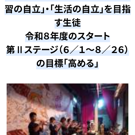
習の自立」・「生活の自立」を目指
す生徒
令和８年度のスタート
第Ⅱステージ（６／１～８／２６）
の目標「高める」