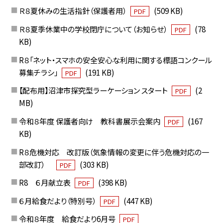
Ｒ８夏休みの生活指針（保護者用）
(509 KB)
PDF
Ｒ８夏季休業中の学校閉庁について（お知らせ）
(78
PDF
KB)
R８「ネット・スマホの安全安心な利用に関する標語コンクール
募集チラシ」
(191 KB)
PDF
【配布用】沼津市探究型ラーケーション スタート
(2
PDF
MB)
令和８年度 保護者向け 教科書展示会案内
(167
PDF
KB)
R８危機対応 改訂版（気象情報の変更に伴う危機対応の一
部改訂）
(303 KB)
PDF
R8 ６月献立表
(398 KB)
PDF
６月給食だより（特別号）
(447 KB)
PDF
令和８年度 給食だより6月号
PDF