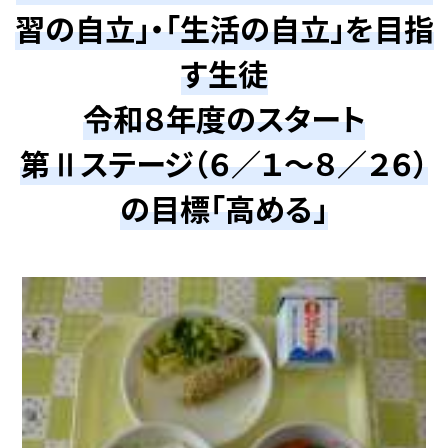
習の自立」・「生活の自立」を目指
す生徒
令和８年度のスタート
第Ⅱステージ（６／１～８／２６）
の目標「高める」