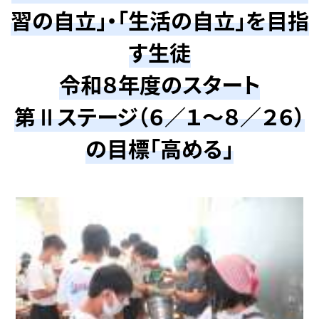
習の自立」・「生活の自立」を目指
す生徒
令和８年度のスタート
第Ⅱステージ（６／１～８／２６）
の目標「高める」