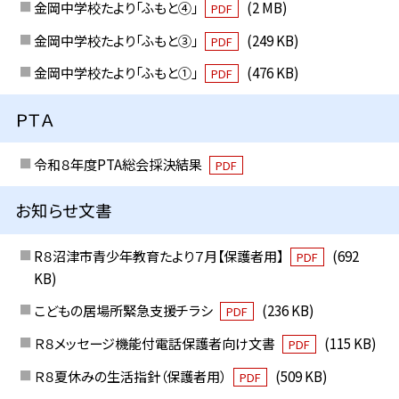
金岡中学校たより「ふもと④」
(2 MB)
PDF
金岡中学校たより「ふもと③」
(249 KB)
PDF
金岡中学校たより「ふもと①」
(476 KB)
PDF
ＰＴＡ
令和８年度PTA総会採決結果
PDF
お知らせ文書
R８沼津市青少年教育たより７月【保護者用】
(692
PDF
KB)
こどもの居場所緊急支援チラシ
(236 KB)
PDF
Ｒ８メッセージ機能付電話保護者向け文書
(115 KB)
PDF
Ｒ８夏休みの生活指針（保護者用）
(509 KB)
PDF