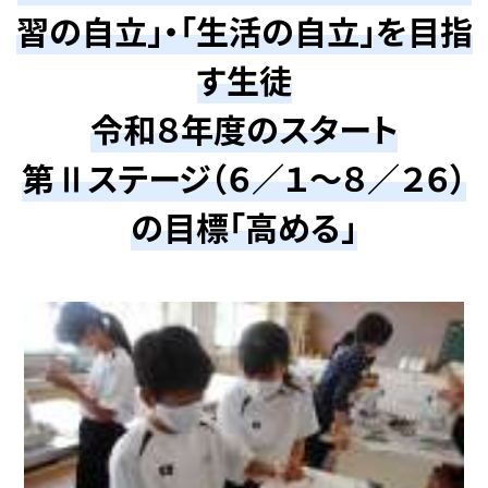
習の自立」・「生活の自立」を目指
す生徒
令和８年度のスタート
第Ⅱステージ（６／１～８／２６）
の目標「高める」