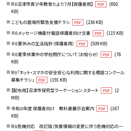
R８沼津市青少年教育たより７月【保護者用】
(692
PDF
KB)
こどもの居場所緊急支援チラシ
(236 KB)
PDF
Ｒ８メッセージ機能付電話保護者向け文書
(115 KB)
PDF
Ｒ８夏休みの生活指針（保護者用）
(509 KB)
PDF
Ｒ８夏季休業中の学校閉庁について（お知らせ）
(78
PDF
KB)
R８「ネット・スマホの安全安心な利用に関する標語コンクール
募集チラシ」
(191 KB)
PDF
【配布用】沼津市探究型ラーケーション スタート
(2
PDF
MB)
令和８年度 保護者向け 教科書展示会案内
(167
PDF
KB)
R８危機対応 改訂版（気象情報の変更に伴う危機対応の一