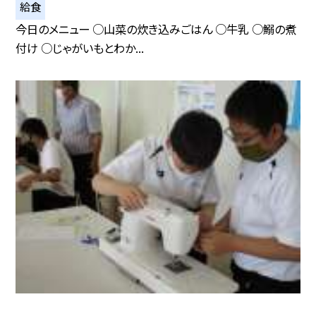
給食
今日のメニュー ○山菜の炊き込みごはん ○牛乳 ○鰯の煮
付け ○じゃがいもとわか...