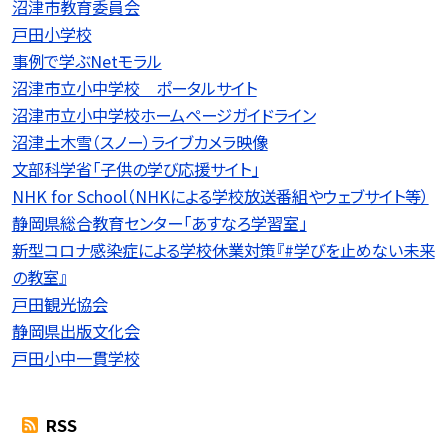
沼津市教育委員会
戸田小学校
事例で学ぶNetモラル
沼津市立小中学校 ポータルサイト
沼津市立小中学校ホームページガイドライン
沼津土木雪（スノー）ライブカメラ映像
文部科学省「子供の学び応援サイト」
NHK for School（NHKによる学校放送番組やウェブサイト等）
静岡県総合教育センター「あすなろ学習室」
新型コロナ感染症による学校休業対策『#学びを止めない未来
の教室』
戸田観光協会
静岡県出版文化会
戸田小中一貫学校
RSS