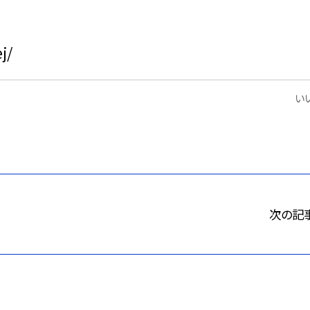
j/
いい
次の記