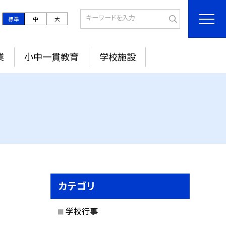
標準
中
大
業
小中一貫教育
学校施設
カテゴリ
学校行事