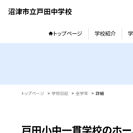
沼津市立戸田中学校
トップページ
学校紹介
トップページ
>
学校日記
>
全学年
>
詳細
戸田小中一貫学校のホー