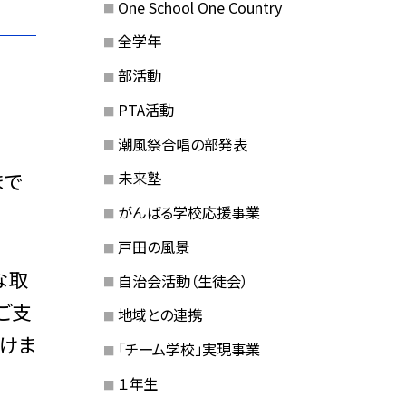
One School One Country
全学年
部活動
PTA活動
潮風祭合唱の部発表
まで
未来塾
がんばる学校応援事業
戸田の風景
な取
自治会活動（生徒会）
ご支
地域との連携
けま
「チーム学校」実現事業
１年生