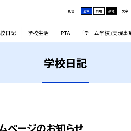
配色
通常
白地
黒地
文字
学校日記
学校生活
PTA
「チーム学校」実現事
学校日記
ムページのお知らせ