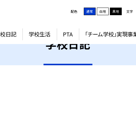
配色
通常
白地
黒地
文字
学校日記
学校生活
PTA
「チーム学校」実現事
学校日記