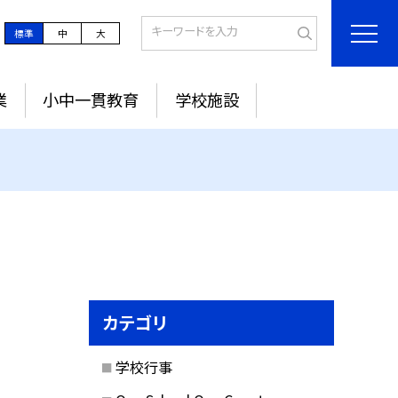
標準
中
大
業
小中一貫教育
学校施設
カテゴリ
学校行事