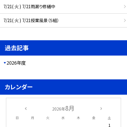
7/21( 火 ) 7/21雨漏り修繕中
7/21( 火 ) 7/21授業風景（５組）
過去記事
2026年度
カレンダー
8月
2026年
日
月
火
水
木
金
土
1