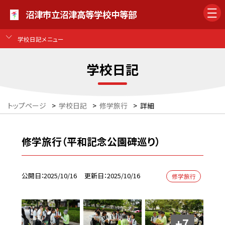
沼津市立沼津高等学校中等部
学校日記メニュー
学校日記
トップページ
>
学校日記
>
修学旅行
>
詳細
修学旅行（平和記念公園碑巡り）
公開日
2025/10/16
更新日
2025/10/16
修学旅行
+7