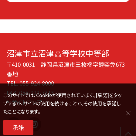
沼津市立沼津高等学校中等部
〒410-0031 静岡県沼津市三枚橋字鐘突免673
番地
TEL.
055-924-8000
FAX. 055-921-7313
このサイトでは、Cookieが使用されています。[承諾]をタッ
サイトマップ
プするか、サイトの使用を続けることで、その使用を承諾し
たことになります。
承諾