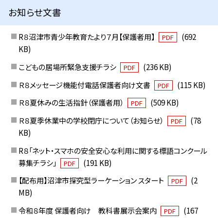
お知らせ文書
R８沼津市青少年教育たより７月【保護者用】
(692
PDF
KB)
こどもの居場所緊急支援チラシ
(236 KB)
PDF
Ｒ８メッセージ機能付電話保護者向け文書
(115 KB)
PDF
Ｒ８夏休みの生活指針（保護者用）
(509 KB)
PDF
Ｒ８夏季休業中の学校閉庁について（お知らせ）
(78
PDF
KB)
R８「ネット・スマホの安全安心な利用に関する標語コンクール
募集チラシ」
(191 KB)
PDF
【配布用】沼津市探究型ラーケーション スタート
(2
PDF
MB)
令和８年度 保護者向け 教科書展示会案内
(167
PDF