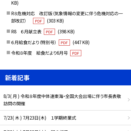
KB)
R８危機対応 改訂版（気象情報の変更に伴う危機対応の一
部改訂）
(303 KB)
PDF
R8 ６月献立表
(398 KB)
PDF
６月給食だより（特別号）
(447 KB)
PDF
令和８年度 給食だより6月号
PDF
新着記事
8/3( 月 ) 令和８年度中体連東海・全国大会出場に伴う市長表敬
訪問の開催
7/23( 木 ) 7月23日(木) １学期終業式