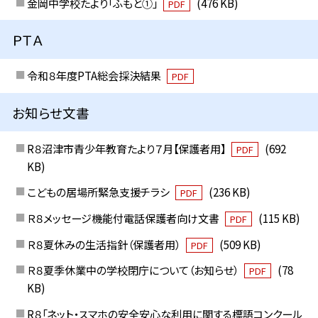
金岡中学校たより「ふもと①」
(476 KB)
PDF
ＰＴＡ
令和８年度PTA総会採決結果
PDF
お知らせ文書
R８沼津市青少年教育たより７月【保護者用】
(692
PDF
KB)
こどもの居場所緊急支援チラシ
(236 KB)
PDF
Ｒ８メッセージ機能付電話保護者向け文書
(115 KB)
PDF
Ｒ８夏休みの生活指針（保護者用）
(509 KB)
PDF
Ｒ８夏季休業中の学校閉庁について（お知らせ）
(78
PDF
KB)
R８「ネット・スマホの安全安心な利用に関する標語コンクール