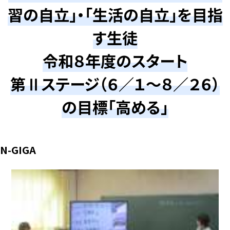
習の自立」・「生活の自立」を目指
す生徒
令和８年度のスタート
第Ⅱステージ（６／１～８／２６）
の目標「高める」
N-GIGA