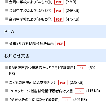
金岡中学校たより「ふもと④」
(2 MB)
PDF
金岡中学校たより「ふもと③」
(249 KB)
PDF
金岡中学校たより「ふもと①」
(476 KB)
PDF
ＰＴＡ
令和８年度PTA総会採決結果
PDF
お知らせ文書
R８沼津市青少年教育たより７月【保護者用】
(692
PDF
KB)
こどもの居場所緊急支援チラシ
(236 KB)
PDF
Ｒ８メッセージ機能付電話保護者向け文書
(115 KB)
PDF
Ｒ８夏休みの生活指針（保護者用）
(509 KB)
PDF