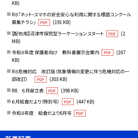
KB)
R８「ネット・スマホの安全安心な利用に関する標語コンクール
募集チラシ」
(191 KB)
PDF
【配布用】沼津市探究型ラーケーション スタート
(2
PDF
MB)
令和８年度 保護者向け 教科書展示会案内
(167
PDF
KB)
R８危機対応 改訂版（気象情報の変更に伴う危機対応の一
部改訂）
(303 KB)
PDF
R8 ６月献立表
(398 KB)
PDF
６月給食だより（特別号）
(447 KB)
PDF
令和８年度 給食だより6月号
PDF