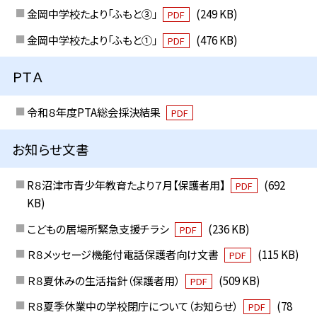
金岡中学校たより「ふもと③」
(249 KB)
PDF
金岡中学校たより「ふもと①」
(476 KB)
PDF
ＰＴＡ
令和８年度PTA総会採決結果
PDF
お知らせ文書
R８沼津市青少年教育たより７月【保護者用】
(692
PDF
KB)
こどもの居場所緊急支援チラシ
(236 KB)
PDF
Ｒ８メッセージ機能付電話保護者向け文書
(115 KB)
PDF
Ｒ８夏休みの生活指針（保護者用）
(509 KB)
PDF
Ｒ８夏季休業中の学校閉庁について（お知らせ）
(78
PDF