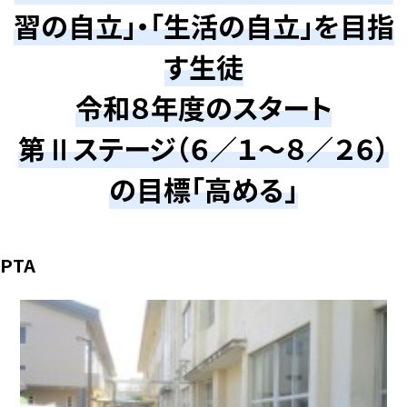
習の自立」・「生活の自立」を目指
す生徒
令和８年度のスタート
第Ⅱステージ（６／１～８／２６）
の目標「高める」
PTA