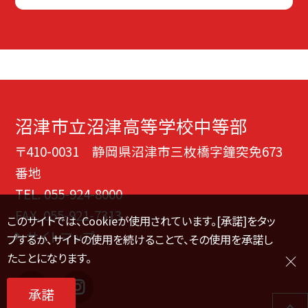
沼津市立沼津高等学校中等部
〒410-0031 静岡県沼津市三枚橋字鐘突免673
番地
TEL.
055-924-8000
FAX. 055-921-7313
このサイトでは、Cookieが使用されています。[承諾]をタッ
サイトマップ
プするか、サイトの使用を続けることで、その使用を承諾し
たことになります。
承諾