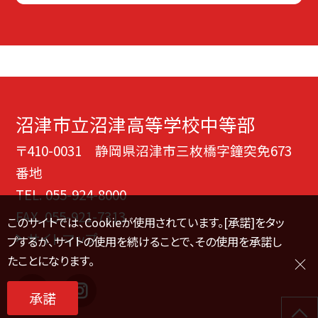
沼津市立沼津高等学校中等部
〒410-0031 静岡県沼津市三枚橋字鐘突免673
番地
TEL.
055-924-8000
FAX. 055-921-7313
このサイトでは、Cookieが使用されています。[承諾]をタッ
サイトマップ
プするか、サイトの使用を続けることで、その使用を承諾し
たことになります。
承諾