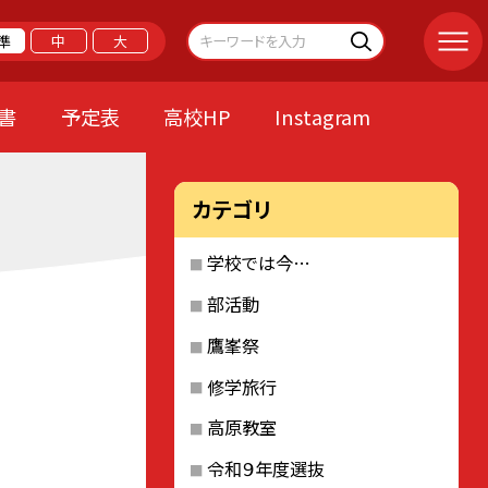
準
中
大
書
予定表
高校HP
Instagram
カテゴリ
学校では今…
部活動
鷹峯祭
修学旅行
高原教室
令和９年度選抜