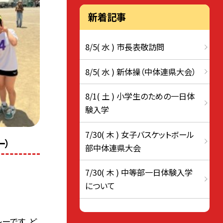
新着記事
8/5( 水 ) 市長表敬訪問
8/5( 水 ) 新体操（中体連県大会）
8/1( 土 ) 小学生のための一日体
験入学
7/30( 木 ) 女子バスケットボール
ー）
部中体連県大会
7/30( 木 ) 中等部一日体験入学
について
レーです。ど