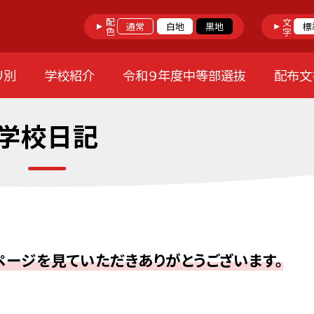
配色
文字
通常
白地
黒地
標
リ別
学校紹介
令和９年度中等部選抜
配布文
学校日記
ージを見ていただきありがとうございます。