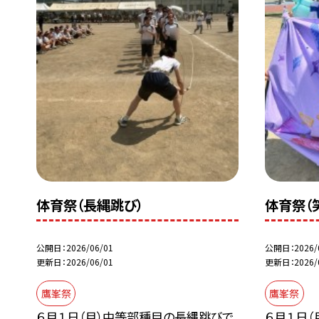
体育祭（長縄跳び）
体育祭（
公開日
2026/06/01
公開日
2026/
更新日
2026/06/01
更新日
2026/
鷹峯祭
鷹峯祭
６月１日（月）中等部種目の長縄跳びで
６月１日（