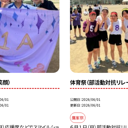
笑顔）
体育祭（部活動対抗リレ
06/01
公開日
2026/06/01
06/01
更新日
2026/06/01
鷹峯祭
月）応援席などでスマイルショ
６月１日（月）部活動対抗リ