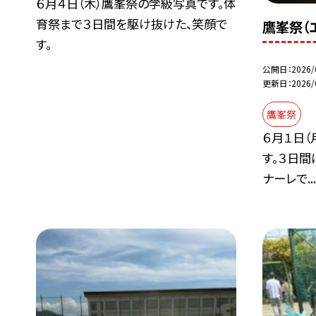
６月４日（木）鷹峯祭の学級写真です。体
育祭まで３日間を駆け抜けた、笑顔で
鷹峯祭（
す。
公開日
2026/
更新日
2026/
鷹峯祭
６月１日（
す。３日
ナーレで..