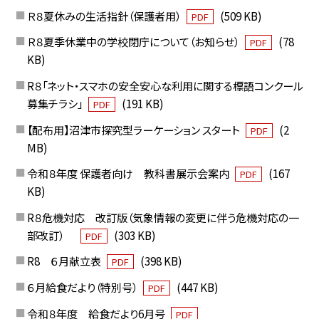
Ｒ８夏休みの生活指針（保護者用）
(509 KB)
PDF
Ｒ８夏季休業中の学校閉庁について（お知らせ）
(78
PDF
KB)
R８「ネット・スマホの安全安心な利用に関する標語コンクール
募集チラシ」
(191 KB)
PDF
【配布用】沼津市探究型ラーケーション スタート
(2
PDF
MB)
令和８年度 保護者向け 教科書展示会案内
(167
PDF
KB)
R８危機対応 改訂版（気象情報の変更に伴う危機対応の一
部改訂）
(303 KB)
PDF
R8 ６月献立表
(398 KB)
PDF
６月給食だより（特別号）
(447 KB)
PDF
令和８年度 給食だより6月号
PDF