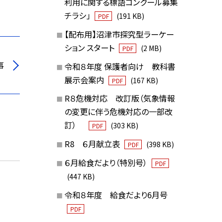
利用に関する標語コンクール募集
チラシ」
(191 KB)
PDF
【配布用】沼津市探究型ラーケー
ション スタート
(2 MB)
PDF
事
令和８年度 保護者向け 教科書
展示会案内
(167 KB)
PDF
R８危機対応 改訂版（気象情報
の変更に伴う危機対応の一部改
訂）
(303 KB)
PDF
R8 ６月献立表
(398 KB)
PDF
６月給食だより（特別号）
PDF
(447 KB)
令和８年度 給食だより6月号
PDF