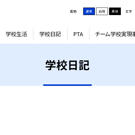
配色
通常
白地
黒地
文字
学校生活
学校日記
PTA
チーム学校実現
学校日記