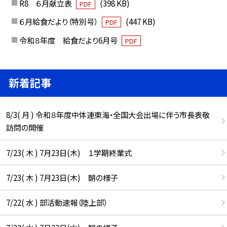
R8 ６月献立表
(398 KB)
PDF
６月給食だより（特別号）
(447 KB)
PDF
令和８年度 給食だより6月号
PDF
新着記事
8/3( 月 ) 令和８年度中体連東海・全国大会出場に伴う市長表敬
訪問の開催
7/23( 木 ) 7月23日(木) １学期終業式
7/23( 木 ) 7月23日(木) 朝の様子
7/22( 水 ) 部活動速報（陸上部）