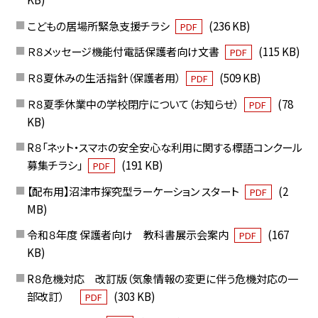
こどもの居場所緊急支援チラシ
(236 KB)
PDF
Ｒ８メッセージ機能付電話保護者向け文書
(115 KB)
PDF
Ｒ８夏休みの生活指針（保護者用）
(509 KB)
PDF
Ｒ８夏季休業中の学校閉庁について（お知らせ）
(78
PDF
KB)
R８「ネット・スマホの安全安心な利用に関する標語コンクール
募集チラシ」
(191 KB)
PDF
【配布用】沼津市探究型ラーケーション スタート
(2
PDF
MB)
令和８年度 保護者向け 教科書展示会案内
(167
PDF
KB)
R８危機対応 改訂版（気象情報の変更に伴う危機対応の一
部改訂）
(303 KB)
PDF