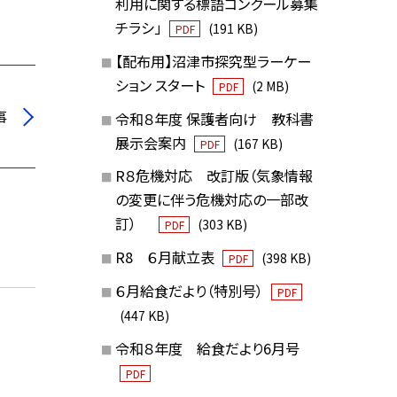
利用に関する標語コンクール募集
チラシ」
(191 KB)
PDF
【配布用】沼津市探究型ラーケー
ション スタート
(2 MB)
PDF
事
令和８年度 保護者向け 教科書
展示会案内
(167 KB)
PDF
R８危機対応 改訂版（気象情報
の変更に伴う危機対応の一部改
訂）
(303 KB)
PDF
R8 ６月献立表
(398 KB)
PDF
６月給食だより（特別号）
PDF
(447 KB)
令和８年度 給食だより6月号
PDF