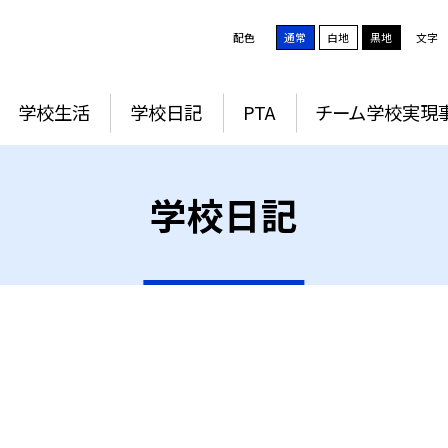
配色
通常
白地
黒地
文字
学校生活
学校日記
PTA
チーム学校実現
学校日記