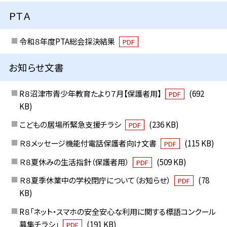
ＰＴＡ
令和８年度PTA総会採決結果
PDF
お知らせ文書
R８沼津市青少年教育たより７月【保護者用】
(692
PDF
KB)
こどもの居場所緊急支援チラシ
(236 KB)
PDF
Ｒ８メッセージ機能付電話保護者向け文書
(115 KB)
PDF
Ｒ８夏休みの生活指針（保護者用）
(509 KB)
PDF
Ｒ８夏季休業中の学校閉庁について（お知らせ）
(78
PDF
KB)
R８「ネット・スマホの安全安心な利用に関する標語コンクール
募集チラシ」
(191 KB)
PDF