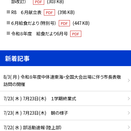
部改訂）
(303 KB)
PDF
R8 ６月献立表
(398 KB)
PDF
６月給食だより（特別号）
(447 KB)
PDF
令和８年度 給食だより6月号
PDF
新着記事
8/3( 月 ) 令和８年度中体連東海・全国大会出場に伴う市長表敬
訪問の開催
7/23( 木 ) 7月23日(木) １学期終業式
7/23( 木 ) 7月23日(木) 朝の様子
7/22( 水 ) 部活動速報（陸上部）