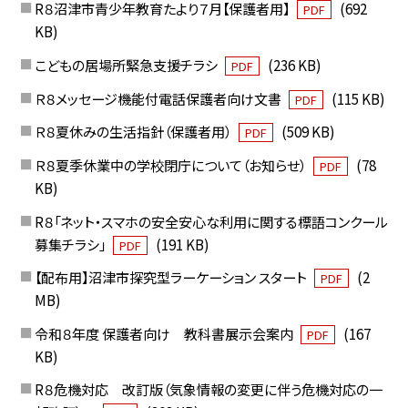
R８沼津市青少年教育たより７月【保護者用】
(692
PDF
KB)
こどもの居場所緊急支援チラシ
(236 KB)
PDF
Ｒ８メッセージ機能付電話保護者向け文書
(115 KB)
PDF
Ｒ８夏休みの生活指針（保護者用）
(509 KB)
PDF
Ｒ８夏季休業中の学校閉庁について（お知らせ）
(78
PDF
KB)
R８「ネット・スマホの安全安心な利用に関する標語コンクール
募集チラシ」
(191 KB)
PDF
【配布用】沼津市探究型ラーケーション スタート
(2
PDF
MB)
令和８年度 保護者向け 教科書展示会案内
(167
PDF
KB)
R８危機対応 改訂版（気象情報の変更に伴う危機対応の一