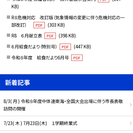
KB)
R８危機対応 改訂版（気象情報の変更に伴う危機対応の一
部改訂）
(303 KB)
PDF
R8 ６月献立表
(398 KB)
PDF
６月給食だより（特別号）
(447 KB)
PDF
令和８年度 給食だより6月号
PDF
新着記事
8/3( 月 ) 令和８年度中体連東海・全国大会出場に伴う市長表敬
訪問の開催
7/23( 木 ) 7月23日(木) １学期終業式