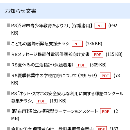
お知らせ文書
R８沼津市青少年教育たより７月【保護者用】
(692
PDF
KB)
こどもの居場所緊急支援チラシ
(236 KB)
PDF
Ｒ８メッセージ機能付電話保護者向け文書
(115 KB)
PDF
Ｒ８夏休みの生活指針（保護者用）
(509 KB)
PDF
Ｒ８夏季休業中の学校閉庁について（お知らせ）
(78
PDF
KB)
R８「ネット・スマホの安全安心な利用に関する標語コンクール
募集チラシ」
(191 KB)
PDF
【配布用】沼津市探究型ラーケーション スタート
(2
PDF
MB)
令和８年度 保護者向け 教科書展示会案内
(167
PDF