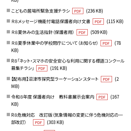
こどもの居場所緊急支援チラシ
(236 KB)
PDF
Ｒ８メッセージ機能付電話保護者向け文書
(115 KB)
PDF
Ｒ８夏休みの生活指針（保護者用）
(509 KB)
PDF
Ｒ８夏季休業中の学校閉庁について（お知らせ）
(78
PDF
KB)
R８「ネット・スマホの安全安心な利用に関する標語コンクール
募集チラシ」
(191 KB)
PDF
【配布用】沼津市探究型ラーケーション スタート
(2
PDF
MB)
令和８年度 保護者向け 教科書展示会案内
(167
PDF
KB)
R８危機対応 改訂版（気象情報の変更に伴う危機対応の一
部改訂）
(303 KB)
PDF