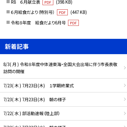
R8 ６月献立表
(398 KB)
PDF
６月給食だより（特別号）
(447 KB)
PDF
令和８年度 給食だより6月号
PDF
新着記事
8/3( 月 ) 令和８年度中体連東海・全国大会出場に伴う市長表敬
訪問の開催
7/23( 木 ) 7月23日(木) １学期終業式
7/23( 木 ) 7月23日(木) 朝の様子
7/22( 水 ) 部活動速報（陸上部）