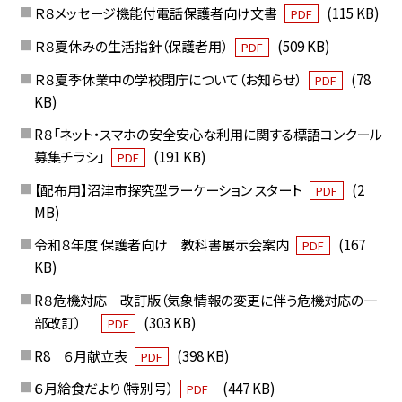
Ｒ８メッセージ機能付電話保護者向け文書
(115 KB)
PDF
Ｒ８夏休みの生活指針（保護者用）
(509 KB)
PDF
Ｒ８夏季休業中の学校閉庁について（お知らせ）
(78
PDF
KB)
R８「ネット・スマホの安全安心な利用に関する標語コンクール
募集チラシ」
(191 KB)
PDF
【配布用】沼津市探究型ラーケーション スタート
(2
PDF
MB)
令和８年度 保護者向け 教科書展示会案内
(167
PDF
KB)
R８危機対応 改訂版（気象情報の変更に伴う危機対応の一
部改訂）
(303 KB)
PDF
R8 ６月献立表
(398 KB)
PDF
６月給食だより（特別号）
(447 KB)
PDF