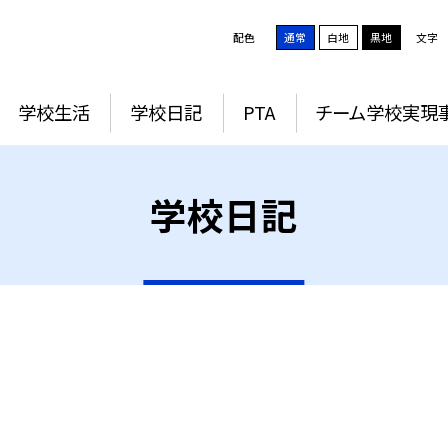
配色
通常
白地
黒地
文字
学校生活
学校日記
PTA
チーム学校実現
学校日記