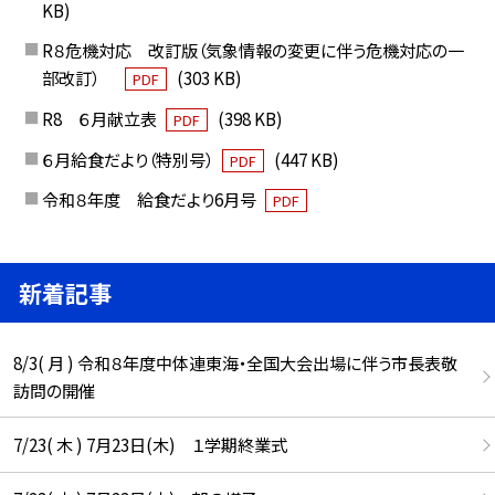
KB)
R８危機対応 改訂版（気象情報の変更に伴う危機対応の一
部改訂）
(303 KB)
PDF
R8 ６月献立表
(398 KB)
PDF
６月給食だより（特別号）
(447 KB)
PDF
令和８年度 給食だより6月号
PDF
新着記事
8/3( 月 ) 令和８年度中体連東海・全国大会出場に伴う市長表敬
訪問の開催
7/23( 木 ) 7月23日(木) １学期終業式