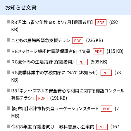
お知らせ文書
R８沼津市青少年教育たより７月【保護者用】
(692
PDF
KB)
こどもの居場所緊急支援チラシ
(236 KB)
PDF
Ｒ８メッセージ機能付電話保護者向け文書
(115 KB)
PDF
Ｒ８夏休みの生活指針（保護者用）
(509 KB)
PDF
Ｒ８夏季休業中の学校閉庁について（お知らせ）
(78
PDF
KB)
R８「ネット・スマホの安全安心な利用に関する標語コンクール
募集チラシ」
(191 KB)
PDF
【配布用】沼津市探究型ラーケーション スタート
(2
PDF
MB)
令和８年度 保護者向け 教科書展示会案内
(167
PDF