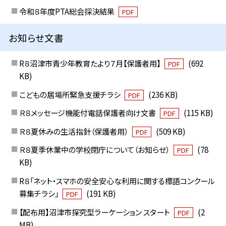
令和８年度PTA総会採決結果
PDF
お知らせ文書
R８沼津市青少年教育たより７月【保護者用】
(692
PDF
KB)
こどもの居場所緊急支援チラシ
(236 KB)
PDF
Ｒ８メッセージ機能付電話保護者向け文書
(115 KB)
PDF
Ｒ８夏休みの生活指針（保護者用）
(509 KB)
PDF
Ｒ８夏季休業中の学校閉庁について（お知らせ）
(78
PDF
KB)
R８「ネット・スマホの安全安心な利用に関する標語コンクール
募集チラシ」
(191 KB)
PDF
【配布用】沼津市探究型ラーケーション スタート
(2
PDF
MB)