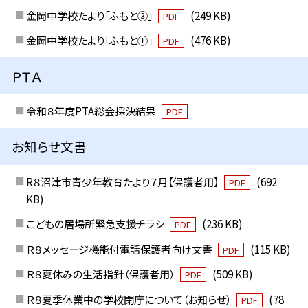
金岡中学校たより「ふもと③」
(249 KB)
PDF
金岡中学校たより「ふもと①」
(476 KB)
PDF
ＰＴＡ
令和８年度PTA総会採決結果
PDF
お知らせ文書
R８沼津市青少年教育たより７月【保護者用】
(692
PDF
KB)
こどもの居場所緊急支援チラシ
(236 KB)
PDF
Ｒ８メッセージ機能付電話保護者向け文書
(115 KB)
PDF
Ｒ８夏休みの生活指針（保護者用）
(509 KB)
PDF
Ｒ８夏季休業中の学校閉庁について（お知らせ）
(78
PDF