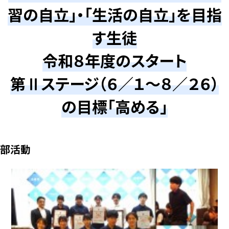
習の自立」・「生活の自立」を目指
す生徒
令和８年度のスタート
第Ⅱステージ（６／１～８／２６）
の目標「高める」
部活動