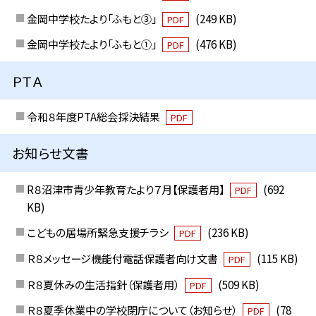
金岡中学校たより「ふもと③」
(249 KB)
PDF
金岡中学校たより「ふもと①」
(476 KB)
PDF
ＰＴＡ
令和８年度PTA総会採決結果
PDF
お知らせ文書
R８沼津市青少年教育たより７月【保護者用】
(692
PDF
KB)
こどもの居場所緊急支援チラシ
(236 KB)
PDF
Ｒ８メッセージ機能付電話保護者向け文書
(115 KB)
PDF
Ｒ８夏休みの生活指針（保護者用）
(509 KB)
PDF
Ｒ８夏季休業中の学校閉庁について（お知らせ）
(78
PDF