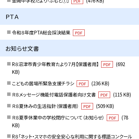
金岡中学校たより「ふもと①」
(476 KB)
PDF
ＰＴＡ
令和８年度PTA総会採決結果
PDF
お知らせ文書
R８沼津市青少年教育たより７月【保護者用】
(692
PDF
KB)
こどもの居場所緊急支援チラシ
(236 KB)
PDF
Ｒ８メッセージ機能付電話保護者向け文書
(115 KB)
PDF
Ｒ８夏休みの生活指針（保護者用）
(509 KB)
PDF
Ｒ８夏季休業中の学校閉庁について（お知らせ）
(78
PDF
KB)
R８「ネット・スマホの安全安心な利用に関する標語コンクール